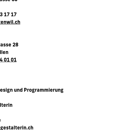
13 17 17
enwil.ch
rasse 28
llen
4 01 01
Design und Programmierung
lterin
e
gestalterin.ch