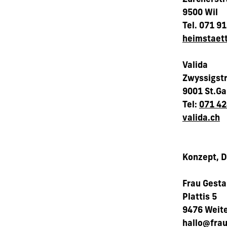
9500 Wil
Tel. 071 9
heimstaett
Valida
Zwyssigst
9001 St.Ga
Tel:
071 42
valida.ch
Konzept, 
Frau Gesta
Plattis 5
9476 Weit
hallo@frau