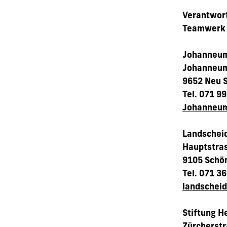
Verantwort
Teamwerk 
Johanneu
Johanneum
9652 Neu S
Tel. 071 9
Johanneu
Landscheid
Hauptstra
9105 Schö
Tel. 071 3
landscheid
Stiftung H
Zürcherstr