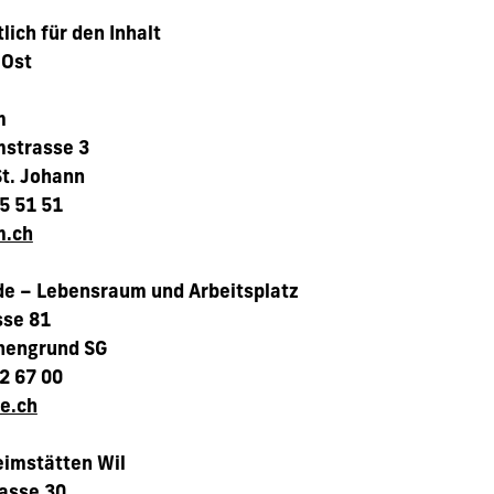
lich für den Inhalt
Ost
m
strasse 3
t. Johann
95 51 51
m.ch
e – Lebensraum und Arbeitsplatz
sse 81
nengrund SG
62 67 00
e.ch
eimstätten Wil
asse 30